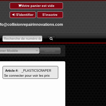
Votre panier est vide
S'identifier
S’inscrire
nfo@collisionrepairinnovations.com
onner Modèle
onner Modèle
Article #:
_PLASTICSCRAPER
Se connecter pour voir les prix