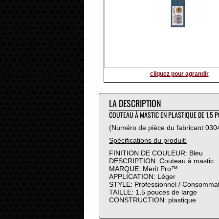
2016
2015
2014
2013
2012
2011
2010
cliquez pour agrandir
2009
2008
LA DESCRIPTION
2007
2006
COUTEAU À MASTIC EN PLASTIQUE DE 1,5 
2005
(Numéro de pièce du fabricant 030
2004
Spécifications du produit:
2003
FINITION DE COULEUR: Bleu
2002
DESCRIPTION: Couteau à mastic
2001
MARQUE: Merit Pro™
2000
APPLICATION: Léger
STYLE: Professionnel / Consomma
1999
TAILLE: 1,5 pouces de large
1998
CONSTRUCTION: plastique
1997
1996