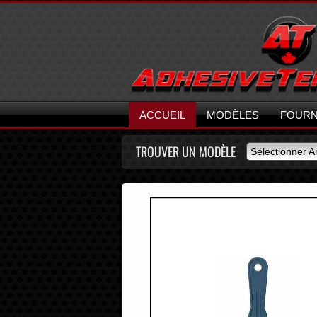
ACCUEIL
MODÈLES
FOURN
TROUVER UN MODÈLE
Sélectionner 
Sélectionner 
2026
2025
2024
2023
2022
2021
2020
2019
2018
2017