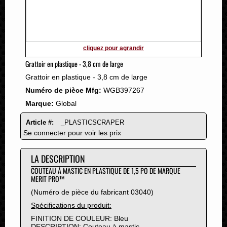
2011
2010
2009
2008
cliquez pour agrandir
2007
Grattoir en plastique - 3,8 cm de large
2006
Grattoir en plastique - 3,8 cm de large
2005
Numéro de pièce Mfg:
WGB397267
2004
Marque:
Global
2003
2002
Article #:
_PLASTICSCRAPER
2001
Se connecter pour voir les prix
2000
LA DESCRIPTION
1999
1998
COUTEAU À MASTIC EN PLASTIQUE DE 1,5 PO DE MARQUE
MERIT PRO™
1997
(Numéro de pièce du fabricant 03040)
1996
Spécifications du produit:
1995
FINITION DE COULEUR: Bleu
1994
DESCRIPTION: Couteau à mastic