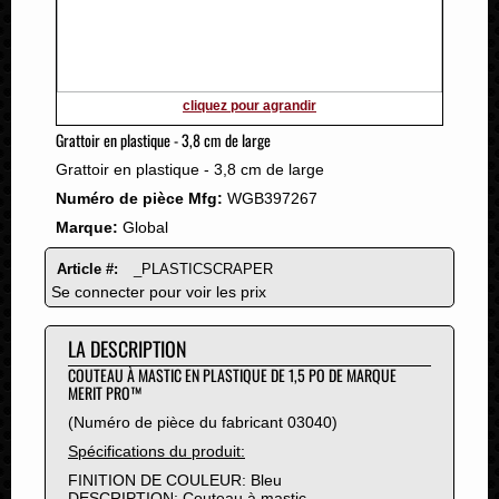
2011
2010
2009
2008
cliquez pour agrandir
2007
Grattoir en plastique - 3,8 cm de large
2006
Grattoir en plastique - 3,8 cm de large
2005
Numéro de pièce Mfg:
WGB397267
2004
Marque:
Global
2003
2002
Article #:
_PLASTICSCRAPER
2001
Se connecter pour voir les prix
2000
LA DESCRIPTION
1999
1998
COUTEAU À MASTIC EN PLASTIQUE DE 1,5 PO DE MARQUE
MERIT PRO™
1997
(Numéro de pièce du fabricant 03040)
1996
Spécifications du produit:
1995
FINITION DE COULEUR: Bleu
1994
DESCRIPTION: Couteau à mastic