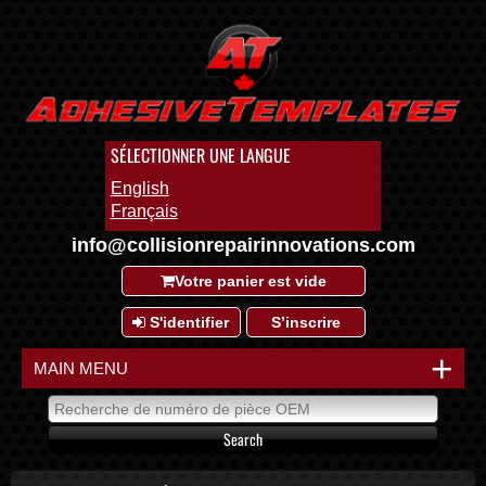
SÉLECTIONNER UNE LANGUE
English
Français
info@collisionrepairinnovations.com
Votre panier est vide
S'identifier
S’inscrire
+
MAIN MENU