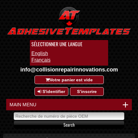
SÉLECTIONNER UNE LANGUE
English
Français
info@collisionrepairinnovations.com
Votre panier est vide
S'identifier
S’inscrire
+
MAIN MENU