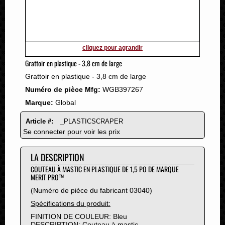
2011
2010
2009
2008
cliquez pour agrandir
2007
Grattoir en plastique - 3,8 cm de large
2006
Grattoir en plastique - 3,8 cm de large
2005
Numéro de pièce Mfg:
WGB397267
2004
Marque:
Global
2003
2002
Article #:
_PLASTICSCRAPER
2001
Se connecter pour voir les prix
2000
LA DESCRIPTION
1999
1998
COUTEAU À MASTIC EN PLASTIQUE DE 1,5 PO DE MARQUE
MERIT PRO™
1997
(Numéro de pièce du fabricant 03040)
1996
Spécifications du produit:
1995
FINITION DE COULEUR: Bleu
1994
DESCRIPTION: Couteau à mastic